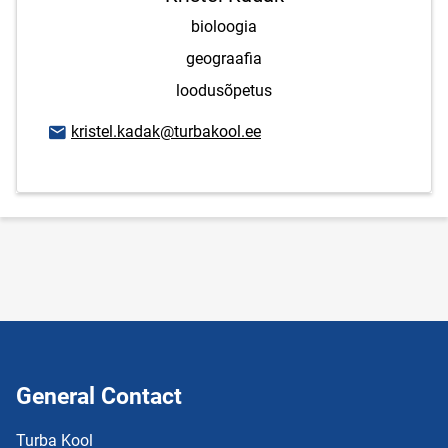
bioloogia
geograafia
loodusõpetus
Email address
kristel.kadak@turbakool.ee
General Contact
Turba Kool