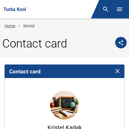
Turba Kool
Otsing
Open/
Breadcrumb
Home
Modal
Contact card
Contact card
Close 
Kristel Kadak