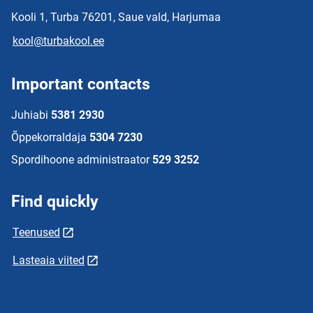
Kooli 1, Turba 76201, Saue vald, Harjumaa
kool@turbakool.ee
Important contacts
Juhiabi
5381 2930
Õppekorraldaja
5304 7230
Spordihoone administraator
529 3252
Find quickly
Teenused
Lasteaia viited