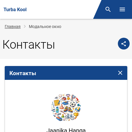
Turba Kool
Поиск
Откр
Строка
Главная
Модальное окно
навигации
Контакты
Контакты
Закрыт
Jaanika Hanga