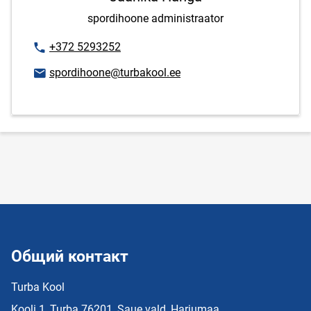
spordihoone administraator
Номер телефона
+372 5293252
E-mail адрес
spordihoone@turbakool.ee
Общий контакт
Turba Kool
Kooli 1, Turba 76201, Saue vald, Harjumaa