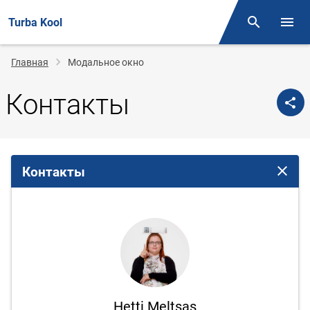
Turba Kool
Поиск
Откр
Строка
Главная
Модальное окно
навигации
Контакты
Контакты
Закрыт
Hetti Meltsas