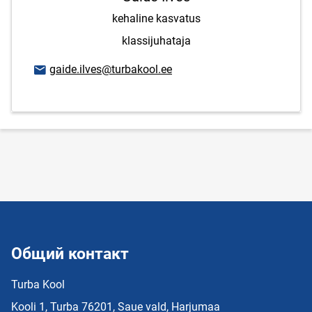
kehaline kasvatus
klassijuhataja
E-mail адрес
gaide.ilves@turbakool.ee
Общий контакт
Turba Kool
Kooli 1, Turba 76201, Saue vald, Harjumaa