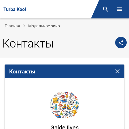
Turba Kool
Поиск
Откр
Строка
Главная
Модальное окно
навигации
Контакты
Контакты
Закрыт
Gaide Ilves