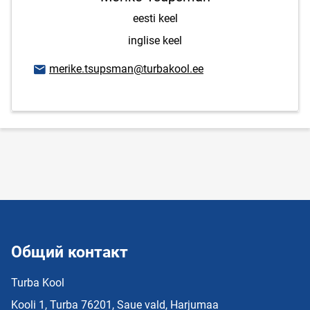
eesti keel
inglise keel
E-mail адрес
merike.tsupsman@turbakool.ee
Общий контакт
Turba Kool
Kooli 1, Turba 76201, Saue vald, Harjumaa