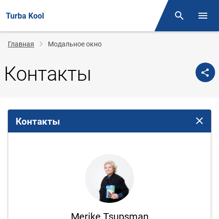
Turba Kool
Поиск
Откр
Строка
Главная
Модальное окно
навигации
Контакты
Контакты
Закрыт
Merike Tsupsman