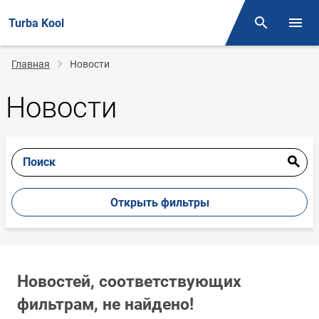
Turba Kool
Поиск
Откр
Строка
Главная
Новости
навигации
Новости
Поиск
Открыть фильтры
Новостей, соответствующих
фильтрам, не найдено!