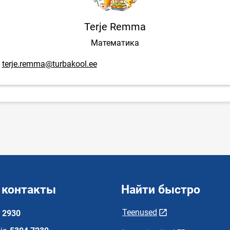
Terje Remma
Математика
mail адрес
terje.remma@turbakool.ee
 контакты
Найти быстро
Teenused
 2930