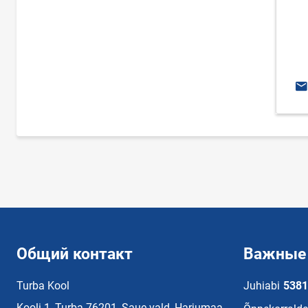
E-
Общий контакт
Важные
Turba Kool
Juhiabi
5381
Kooli 1, Turba 76201, Saue vald, Harjumaa