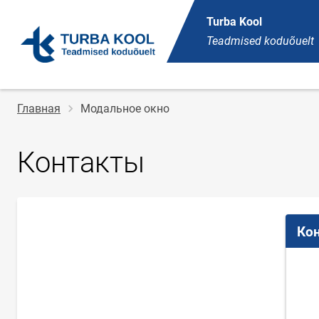
Turba Kool
Teadmised koduõuelt
Строка
Главная
Модальное окно
навигации
Контакты
Ко