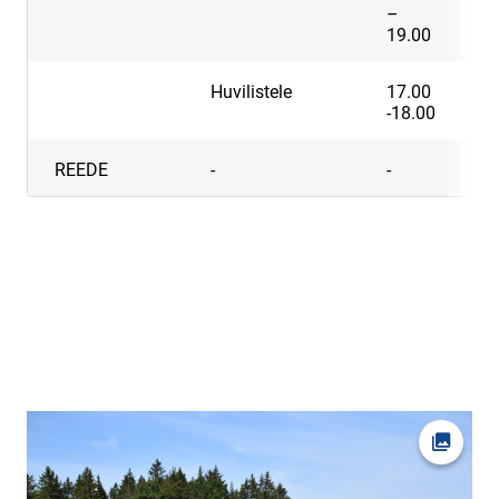
–
19.00
Huvilistele
17.00
J
-18.00
REEDE
-
-
-
Ava fot