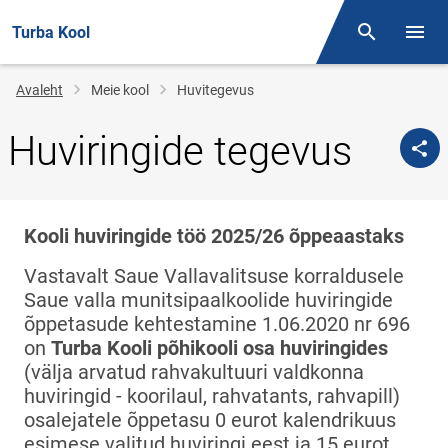
Turba Kool
Otsing
Menüü
Jälglink
Avaleht
Meie kool
Huvitegevus
Huviringide tegevus
Kooli huviringide töö 2025/26 õppeaastaks
Vastavalt Saue Vallavalitsuse korraldusele
Saue valla munitsipaalkoolide huviringide
õppetasude kehtestamine 1.06.2020 nr 696
on
Turba Kooli põhikooli osa huviringides
(välja arvatud rahvakultuuri valdkonna
huviringid - koorilaul, rahvatants, rahvapill)
osalejatele õppetasu 0 eurot kalendrikuus
esimese valitud huviringi eest ja 15 eurot