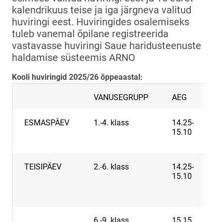
kalendrikuus teise ja iga järgneva valitud
huviringi eest. Huviringides osalemiseks
tuleb vanemal õpilane registreerida
vastavasse huviringi Saue haridusteenuste
haldamise süsteemis ARNO
Kooli huviringid 2025/26 õppeaastal:
VANUSEGRUPP
AEG
H
ESMASPÄEV
1.-4. klass
14.25-
M
15.10
TEISIPÄEV
2.-6. klass
14.25-
U
15.10
-
a
t
6.-9. klass
15.15
J