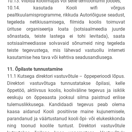
10.13. viibida koolimajas või selle territooriumil joobes;
10.14. kasutada Kooli wifi võrgus
pealtkuulamisprogramme, rikkuda Autoriõiguse seadust,
tegeleda netikiusamisega, filmida koolis toimuvat
ürituse organiseerija loata (sotsiaalmeedia juurde
sõnastada, teiste lastega ei tohi levitada), saata
sotsiaalmeediasse solvavaid sõnumeid ning tegeleda
teiste tegevustega, mis lähevad vastuollu interneti
kasutamise hea tava või kehtiva seadusandlusega.
11. Õpilaste tunnustamine
11.1 Kutsega direktori vastuvõtule – õppeperioodi lõpus.
Direktori vastuvõtuga tunnustatakse õpilasi, kelle
õppetöö, aktiivsus koolis, kooliväline tegevus ja isiklik
eeskuju on õppeaasta jooksul silma paistnud erilise
tulemuslikkusega. Kandidaadi tegevus peab olema
kaasa aidanud Kooli positiivse maine kujunemisele,
parandanud ja väärtustanud kooli õpi- või elukeskkonda
ning toonud koolile tuntust. Direktori vastuvõtule