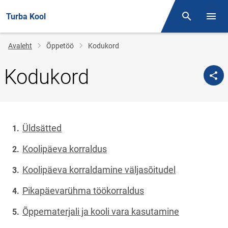
Turba Kool
Otsing
Menüü
Jälglink
Avaleht
Õppetöö
Kodukord
Kodukord
Üldsätted
Koolipäeva korraldus
Koolipäeva korraldamine väljasõitudel
Pikapäevarühma töökorraldus
Õppematerjali ja kooli vara kasutamine