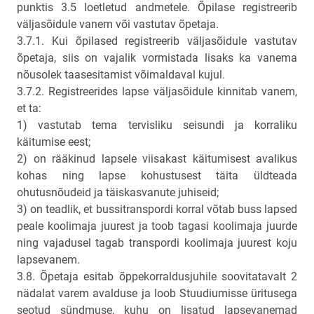
punktis 3.5 loetletud andmetele. Õpilase registreerib
väljasõidule vanem või vastutav õpetaja.
3.7.1. Kui õpilased registreerib väljasõidule vastutav
õpetaja, siis on vajalik vormistada lisaks ka vanema
nõusolek taasesitamist võimaldaval kujul.
3.7.2. Registreerides lapse väljasõidule kinnitab vanem,
et ta:
1) vastutab tema tervisliku seisundi ja korraliku
käitumise eest;
2) on rääkinud lapsele viisakast käitumisest avalikus
kohas ning lapse kohustusest täita üldteada
ohutusnõudeid ja täiskasvanute juhiseid;
3) on teadlik, et bussitranspordi korral võtab buss lapsed
peale koolimaja juurest ja toob tagasi koolimaja juurde
ning vajadusel tagab transpordi koolimaja juurest koju
lapsevanem.
3.8. Õpetaja esitab õppekorraldusjuhile soovitatavalt 2
nädalat varem avalduse ja loob Stuudiumisse üritusega
seotud sündmuse, kuhu on lisatud lapsevanemad