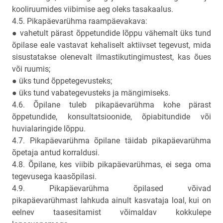
kooliruumides viibimise aeg oleks tasakaalus.
4.5. Pikapäevarühma raampäevakava:
● vahetult pärast õppetundide lõppu vähemalt üks tund
õpilase eale vastavat kehaliselt aktiivset tegevust, mida
sisustatakse olenevalt ilmastikutingimustest, kas õues
või ruumis;
● üks tund õppetegevusteks;
● üks tund vabategevusteks ja mängimiseks.
4.6. Õpilane tuleb pikapäevarühma kohe pärast
õppetundide, konsultatsioonide, õpiabitundide või
huvialaringide lõppu.
4.7. Pikapäevarühma õpilane täidab pikapäevarühma
õpetaja antud korraldusi.
4.8. Õpilane, kes viibib pikapäevarühmas, ei sega oma
tegevusega kaasõpilasi.
4.9. Pikapäevarühma õpilased võivad
pikapäevarühmast lahkuda ainult kasvataja loal, kui on
eelnev taasesitamist võimaldav kokkulepe