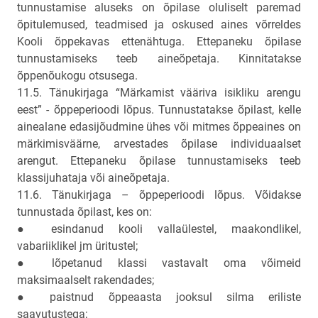
tunnustamise aluseks on õpilase oluliselt paremad
õpitulemused, teadmised ja oskused aines võrreldes
Kooli õppekavas ettenähtuga. Ettepaneku õpilase
tunnustamiseks teeb aineõpetaja. Kinnitatakse
õppenõukogu otsusega.
11.5. Tänukirjaga “Märkamist vääriva isikliku arengu
eest” - õppeperioodi lõpus. Tunnustatakse õpilast, kelle
ainealane edasijõudmine ühes või mitmes õppeaines on
märkimisväärne, arvestades õpilase individuaalset
arengut. Ettepaneku õpilase tunnustamiseks teeb
klassijuhataja või aineõpetaja.
11.6. Tänukirjaga – õppeperioodi lõpus. Võidakse
tunnustada õpilast, kes on:
● esindanud kooli vallaülestel, maakondlikel,
vabariiklikel jm üritustel;
● lõpetanud klassi vastavalt oma võimeid
maksimaalselt rakendades;
● paistnud õppeaasta jooksul silma eriliste
saavutustega;