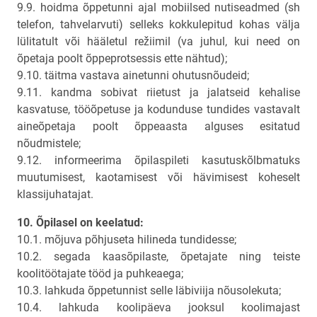
9.9. hoidma õppetunni ajal mobiilsed nutiseadmed (sh
telefon, tahvelarvuti) selleks kokkulepitud kohas välja
lülitatult või hääletul režiimil (va juhul, kui need on
õpetaja poolt õppeprotsessis ette nähtud);
9.10. täitma vastava ainetunni ohutusnõudeid;
9.11. kandma sobivat riietust ja jalatseid kehalise
kasvatuse, tööõpetuse ja kodunduse tundides vastavalt
aineõpetaja poolt õppeaasta alguses esitatud
nõudmistele;
9.12. informeerima õpilaspileti kasutuskõlbmatuks
muutumisest, kaotamisest või hävimisest koheselt
klassijuhatajat.
10. Õpilasel on keelatud:
10.1. mõjuva põhjuseta hilineda tundidesse;
10.2. segada kaasõpilaste, õpetajate ning teiste
koolitöötajate tööd ja puhkeaega;
10.3. lahkuda õppetunnist selle läbiviija nõusolekuta;
10.4. lahkuda koolipäeva jooksul koolimajast