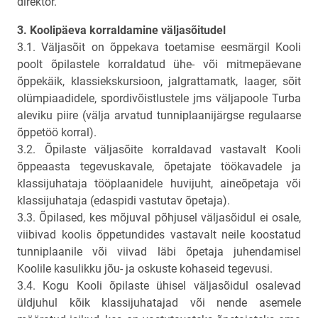
direktor.
3. Koolipäeva korraldamine väljasõitudel
3.1. Väljasõit on õppekava toetamise eesmärgil Kooli
poolt õpilastele korraldatud ühe- või mitmepäevane
õppekäik, klassiekskursioon, jalgrattamatk, laager, sõit
olümpiaadidele, spordivõistlustele jms väljapoole Turba
aleviku piire (välja arvatud tunniplaanijärgse regulaarse
õppetöö korral).
3.2. Õpilaste väljasõite korraldavad vastavalt Kooli
õppeaasta tegevuskavale, õpetajate töökavadele ja
klassijuhataja tööplaanidele huvijuht, aineõpetaja või
klassijuhataja (edaspidi vastutav õpetaja).
3.3. Õpilased, kes mõjuval põhjusel väljasõidul ei osale,
viibivad koolis õppetundides vastavalt neile koostatud
tunniplaanile või viivad läbi õpetaja juhendamisel
Koolile kasulikku jõu- ja oskuste kohaseid tegevusi.
3.4. Kogu Kooli õpilaste ühisel väljasõidul osalevad
üldjuhul kõik klassijuhatajad või nende asemele