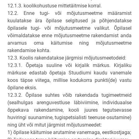
12.1.3. koolikohustuse mittetäitmise korral.
12.2. Enne tugi- või mõjutusmeetme määramist
kuulatakse ära õpilase selgitused ja põhjendatakse
õpilasele tugi- või mõjutusmeetme valikut. Õpilasel
võimaldatakse enne mõjutusmeetme rakendamist anda
arvamus oma käitumise ning mõjutusmeetme
rakendamise kohta.
12.3. Koolis rakendatakse järgmisi mõjutusmeetodeid:
12.3.1. Õpetaja suuline või kirjalik märkus. Kirjaliku
märkuse edastab õpetaja Stuudiumi kaudu vanemale
koos täpse viitega, millise kodukorra punkti(de) vastu
õpilane eksis.
12.3.2. Õpilase suhtes võib rakendada tugimeetmeid
(sealhulgas arenguvestluse läbiviimine, individuaalse
õppekava rakendamine, kooli juures tegutsevasse
huviringi suunamine, tugispetsialisti teenuse osutamine)
ning üht või mitut järgmist mõjutusmeedet:
1) õpilase käitumise arutamine vanemaga, eestkostjaga;