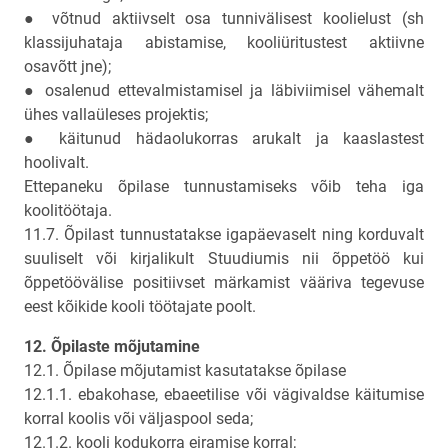
● võtnud aktiivselt osa tunnivälisest koolielust (sh
klassijuhataja abistamise, kooliüritustest aktiivne
osavõtt jne);
● osalenud ettevalmistamisel ja läbiviimisel vähemalt
ühes vallaüleses projektis;
● käitunud hädaolukorras arukalt ja kaaslastest
hoolivalt.
Ettepaneku õpilase tunnustamiseks võib teha iga
koolitöötaja.
11.7. Õpilast tunnustatakse igapäevaselt ning korduvalt
suuliselt või kirjalikult Stuudiumis nii õppetöö kui
õppetöövälise positiivset märkamist vääriva tegevuse
eest kõikide kooli töötajate poolt.
12. Õpilaste mõjutamine
12.1. Õpilase mõjutamist kasutatakse õpilase
12.1.1. ebakohase, ebaeetilise või vägivaldse käitumise
korral koolis või väljaspool seda;
12.1.2. kooli kodukorra eiramise korral;