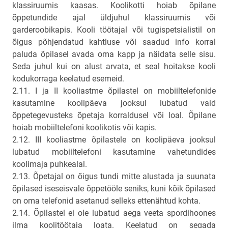
klassiruumis kaasas. Koolikotti hoiab õpilane
õppetundide ajal üldjuhul klassiruumis või
garderoobikapis. Kooli töötajal või tugispetsialistil on
õigus põhjendatud kahtluse või saadud info korral
paluda õpilasel avada oma kapp ja näidata selle sisu.
Seda juhul kui on alust arvata, et seal hoitakse kooli
kodukorraga keelatud esemeid.
2.11. I ja II kooliastme õpilastel on mobiiltelefonide
kasutamine koolipäeva jooksul lubatud vaid
õppetegevusteks õpetaja korraldusel või loal. Õpilane
hoiab mobiiltelefoni koolikotis või kapis.
2.12. III kooliastme õpilastele on koolipäeva jooksul
lubatud mobiiltelefoni kasutamine vahetundides
koolimaja puhkealal.
2.13. Õpetajal on õigus tundi mitte alustada ja suunata
õpilased iseseisvale õppetööle seniks, kuni kõik õpilased
on oma telefonid asetanud selleks ettenähtud kohta.
2.14. Õpilastel ei ole lubatud aega veeta spordihoones
ilma koolitöötaja loata. Keelatud on segada