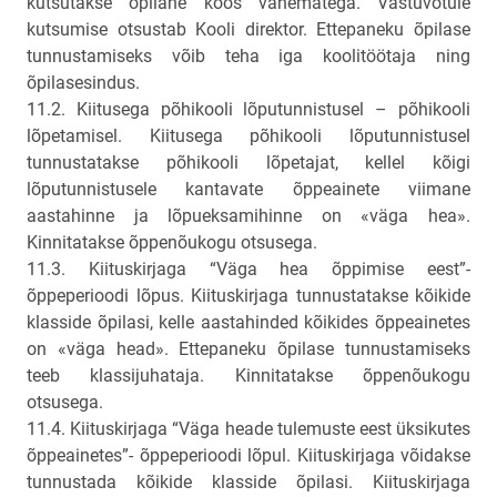
kutsutakse õpilane koos vanematega. Vastuvõtule
kutsumise otsustab Kooli direktor. Ettepaneku õpilase
tunnustamiseks võib teha iga koolitöötaja ning
õpilasesindus.
11.2. Kiitusega põhikooli lõputunnistusel – põhikooli
lõpetamisel. Kiitusega põhikooli lõputunnistusel
tunnustatakse põhikooli lõpetajat, kellel kõigi
lõputunnistusele kantavate õppeainete viimane
aastahinne ja lõpueksamihinne on «väga hea».
Kinnitatakse õppenõukogu otsusega.
11.3. Kiituskirjaga “Väga hea õppimise eest”-
õppeperioodi lõpus. Kiituskirjaga tunnustatakse kõikide
klasside õpilasi, kelle aastahinded kõikides õppeainetes
on «väga head». Ettepaneku õpilase tunnustamiseks
teeb klassijuhataja. Kinnitatakse õppenõukogu
otsusega.
11.4. Kiituskirjaga “Väga heade tulemuste eest üksikutes
õppeainetes”- õppeperioodi lõpul. Kiituskirjaga võidakse
tunnustada kõikide klasside õpilasi. Kiituskirjaga