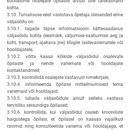
kooliastme osalejate õpilaste arvust ühe täiskasvanu
kohta.
3.10. Turvalisuse eest vastutava õpetaja ülesanded enne
väljasõitu on:
3.10.1. tagada täpse informatsiooni kättesaadavus
väljasõidu kohta (eesmärk, väljumise-saabumise aeg ja
koht, transport, ajakava jne) kõigile lastevanematele või
hooldajatele;
3.10.2. võtta kaasa kõikide väljasõidul osalevate
õpilaste ja nende vanemate või hooldajate
kontaktandmed;
3.10.3. kontrollida osalejate vastavust nimekirjale;
3.10.4. informeerida õpilase mitteilmumisest tema
vanemaid või hooldajaid;
3.10.5. lubada väljasõidule ainult selleks vastava
tervisliku seisundiga õpilased;
3.10.6. kontrollida, kui väljasõidul osaleb krooniliste
haigustega õpilasi, et õpilasel on kaasas vajalikud
ravimid ning konsulteerida vanema või hooldajaga, et