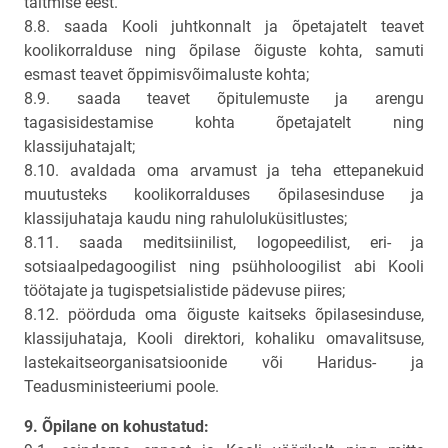
täitmise eest.
8.8. saada Kooli juhtkonnalt ja õpetajatelt teavet
koolikorralduse ning õpilase õiguste kohta, samuti
esmast teavet õppimisvõimaluste kohta;
8.9. saada teavet õpitulemuste ja arengu
tagasisidestamise kohta õpetajatelt ning
klassijuhatajalt;
8.10. avaldada oma arvamust ja teha ettepanekuid
muutusteks koolikorralduses õpilasesinduse ja
klassijuhataja kaudu ning rahuloluküsitlustes;
8.11. saada meditsiinilist, logopeedilist, eri- ja
sotsiaalpedagoogilist ning psühholoogilist abi Kooli
töötajate ja tugispetsialistide pädevuse piires;
8.12. pöörduda oma õiguste kaitseks õpilasesinduse,
klassijuhataja, Kooli direktori, kohaliku omavalitsuse,
lastekaitseorganisatsioonide või Haridus- ja
Teadusministeeriumi poole.
9. Õpilane on kohustatud: