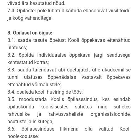
viivad ära kasutatud nõud.
7.4. Õpilastel pole lubatud käituda ebasobival viisil toidu
ja köögivahenditega.
8. Õpilasel on õigus:
8.1. saada tasuta õpetust Kooli õppekavas ettenähtud
ulatuses;
8.2. õppida individuaalse õppekava järgi seadusega
kehtestatud korras;
8.3. saada täiendavat abi õpetajatelt ühe akadeemilise
tunni ulatuses õppenädalas vastavalt õppekavas
ettenähtud võimalustele;
8.4. osaleda kooli huviringide töös;
8.5. moodustada Koolis õpilasesindus, kes esindab
õpilaskonda koolisisestes suhetes ning suhetes
rahvuslike ja rahvusvaheliste organisatsioonide,
asutuste ja isikutega;
8.6. õpilasesinduse liikmena olla valitud Kooli
hoolekogusse;