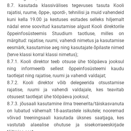
8.7. kasutada klassivälises tegevuses tasuta Kooli
rajatisi, ruume, õppe-, spordi-, tehnilisi ja muid vahendeid
kuni kella 19.00 ja kestuses esitades selleks hiljemalt
nädal enne soovitud kasutamise algust Kooli direktorile
õppeinfosüsteemis Stuudium taotluse, milles on
märgitud: rajatise, ruumi, vahendi nimetus ja kasutamise
eesmärk, kasutamise aeg ning kasutajate õpilaste nimed
(terve klassi korral klassi nimetus);
8.7.1. Kooli direktor teeb otsuse ühe tööpäeva jooksul
ning informeerib sellest õppeinfosüsteemi kaudu
taotlejat ning rajatise, ruumi ja vahendi valdajat;
8.7.2. Kooli direktor võib delegeerida otsustamise
rajatise, ruumi ja vahendi valdajale, kes teavitab
otsusest taotlejat ühe tööpäeva jooksul;
8.7.3. jõusaali kasutamine ilma treenerita/täiskasvanuta
on lubatud vähemalt 18-aastastele isikutele; nooremad
võivad treeningsaali kasutada üksnes saatjaga, kes
vastutab alaealise ohutuse ja sisekorraeeskirjade