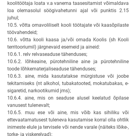
koolitöötaja loata v.a vanema taasesitamist võimaldava
loa olemasolul söögivahetunni ajal või punktis 2.15
juhul;
10.5. võtta omavoliliselt kooli töötajate või kaasõpilaste
töövahendeid;
10.6. võtta kooli kaasa ja/või omada Koolis (sh Kooli
territooriumil) järgnevaid esemeid ja aineid:
10.6.1. relv relvaseaduse tähenduses;
10.6.2. lõhkeaine, pürotehniline aine ja pürotehniline
toode lõhkematerjaliseaduse tähenduses;
10.6.3. aine, mida kasutatakse mürgistuse või joobe
tekitamiseks (nt alkohol, tubakatooted, mokatubakas, e-
sigaretid, narkootikumid jms);
10.6.4. aine, mis on seaduse alusel keelatud õpilase
vanusest tulenevalt;
10.6.5. muu ese või aine, mis võib kas sihiliku või
ettevaatamatusest tuleneva kasutamise korral olla ohtlik
inimeste elule ja tervisele või nende varale (näiteks lõike-,
torke- ja viskerelvad);