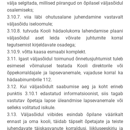
välja selgitada, millised piirangud on õpilasel väljasõidul
osalemiseks;
3.10.7. viia läbi ohutusalane juhendamine vastavalt
väljasõidu iseloomule;
3.10.8. tutvuda Kooli hädaolukorra lahendamise plaani
väljasõidul aset leida võivate juhtumite korral
tegutsemist kirjeldavate osadega;
3.10.9. võtta kaasa esmaabi komplekt.
3.11. Igast väljasõidul toimunud õnnetusjuhtumist tuleb
esimesel võimalusel teatada Kooli direktorile või
õppekorraldajale ja lapsevanemale, vajaduse korral ka
hädaabinumbrile 112.
3.12. Kui väljasõidult saabumise aeg ja koht erineb
punktis 3.10.1 edastatud informatsioonist, siis tagab
vastutav õpetaja lapse üleandmise lapsevanemale või
selleks volitatud isikule.
3.13. Väljasõidul viibides esindab õpilane väärikalt
ennast ja oma kooli, täidab täpselt õpetajate ja teiste
juhendavate täiskasvanute korraldusi, liikluseeskirju ja