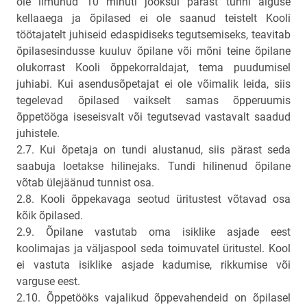
ole ilmunud 10 minuti jooksul pärast tunni alguse
kellaaega ja õpilased ei ole saanud teistelt Kooli
töötajatelt juhiseid edaspidiseks tegutsemiseks, teavitab
õpilasesindusse kuuluv õpilane või mõni teine õpilane
olukorrast Kooli õppekorraldajat, tema puudumisel
juhiabi. Kui asendusõpetajat ei ole võimalik leida, siis
tegelevad õpilased vaikselt samas õpperuumis
õppetööga iseseisvalt või tegutsevad vastavalt saadud
juhistele.
2.7. Kui õpetaja on tundi alustanud, siis pärast seda
saabuja loetakse hilinejaks. Tundi hilinenud õpilane
võtab ülejäänud tunnist osa.
2.8. Kooli õppekavaga seotud üritustest võtavad osa
kõik õpilased.
2.9. Õpilane vastutab oma isiklike asjade eest
koolimajas ja väljaspool seda toimuvatel üritustel. Kool
ei vastuta isiklike asjade kadumise, rikkumise või
varguse eest.
2.10. Õppetööks vajalikud õppevahendeid on õpilasel