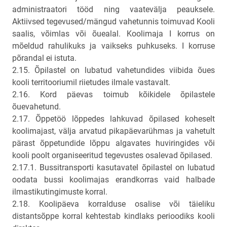
administraatori tööd ning vaatevälja peauksele.
Aktiivsed tegevused/mängud vahetunnis toimuvad Kooli
saalis, võimlas või õuealal. Koolimaja I korrus on
mõeldud rahulikuks ja vaikseks puhkuseks. I korruse
põrandal ei istuta.
2.15. Õpilastel on lubatud vahetundides viibida õues
kooli territooriumil riietudes ilmale vastavalt.
2.16. Kord päevas toimub kõikidele õpilastele
õuevahetund.
2.17. Õppetöö lõppedes lahkuvad õpilased koheselt
koolimajast, välja arvatud pikapäevarühmas ja vahetult
pärast õppetundide lõppu algavates huviringides või
kooli poolt organiseeritud tegevustes osalevad õpilased.
2.17.1. Bussitransporti kasutavatel õpilastel on lubatud
oodata bussi koolimajas erandkorras vaid halbade
ilmastikutingimuste korral.
2.18. Koolipäeva korralduse osalise või täieliku
distantsõppe korral kehtestab kindlaks perioodiks kooli