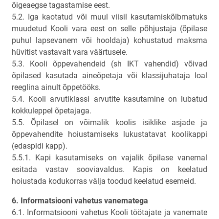
õigeaegse tagastamise eest.
5.2. Iga kaotatud või muul viisil kasutamiskõlbmatuks
muudetud Kooli vara eest on selle põhjustaja (õpilase
puhul lapsevanem või hooldaja) kohustatud maksma
hüvitist vastavalt vara väärtusele.
5.3. Kooli õppevahendeid (sh IKT vahendid) võivad
õpilased kasutada aineõpetaja või klassijuhataja loal
reeglina ainult õppetööks.
5.4. Kooli arvutiklassi arvutite kasutamine on lubatud
kokkuleppel õpetajaga.
5.5. Õpilasel on võimalik koolis isiklike asjade ja
õppevahendite hoiustamiseks lukustatavat koolikappi
(edaspidi kapp).
5.5.1. Kapi kasutamiseks on vajalik õpilase vanemal
esitada vastav sooviavaldus. Kapis on keelatud
hoiustada kodukorras välja toodud keelatud esemeid.
6. Informatsiooni vahetus vanematega
6.1. Informatsiooni vahetus Kooli töötajate ja vanemate