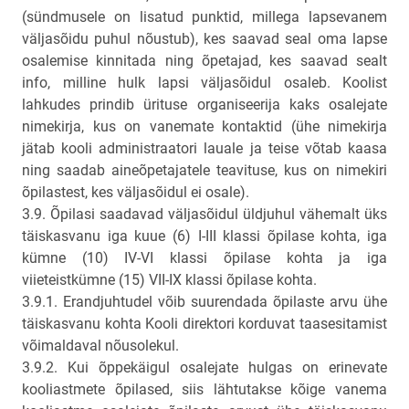
(sündmusele on lisatud punktid, millega lapsevanem
väljasõidu puhul nõustub), kes saavad seal oma lapse
osalemise kinnitada ning õpetajad, kes saavad sealt
info, milline hulk lapsi väljasõidul osaleb. Koolist
lahkudes prindib ürituse organiseerija kaks osalejate
nimekirja, kus on vanemate kontaktid (ühe nimekirja
jätab kooli administraatori lauale ja teise võtab kaasa
ning saadab aineõpetajatele teavituse, kus on nimekiri
õpilastest, kes väljasõidul ei osale).
3.9. Õpilasi saadavad väljasõidul üldjuhul vähemalt üks
täiskasvanu iga kuue (6) I-III klassi õpilase kohta, iga
kümne (10) IV-VI klassi õpilase kohta ja iga
viieteistkümne (15) VII-IX klassi õpilase kohta.
3.9.1. Erandjuhtudel võib suurendada õpilaste arvu ühe
täiskasvanu kohta Kooli direktori korduvat taasesitamist
võimaldaval nõusolekul.
3.9.2. Kui õppekäigul osalejate hulgas on erinevate
kooliastmete õpilased, siis lähtutakse kõige vanema