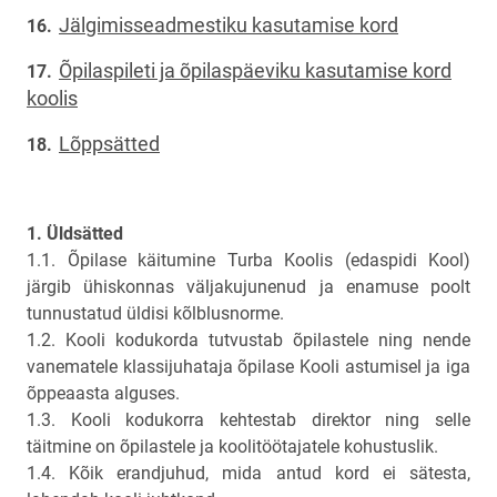
Jälgimisseadmestiku kasutamise kord
Õpilaspileti ja õpilaspäeviku kasutamise kord
koolis
Lõppsätted
1. Üldsätted
1.1. Õpilase käitumine Turba Koolis (edaspidi Kool)
järgib ühiskonnas väljakujunenud ja enamuse poolt
tunnustatud üldisi kõlblusnorme.
1.2. Kooli kodukorda tutvustab õpilastele ning nende
vanematele klassijuhataja õpilase Kooli astumisel ja iga
õppeaasta alguses.
1.3. Kooli kodukorra kehtestab direktor ning selle
täitmine on õpilastele ja koolitöötajatele kohustuslik.
1.4. Kõik erandjuhud, mida antud kord ei sätesta,