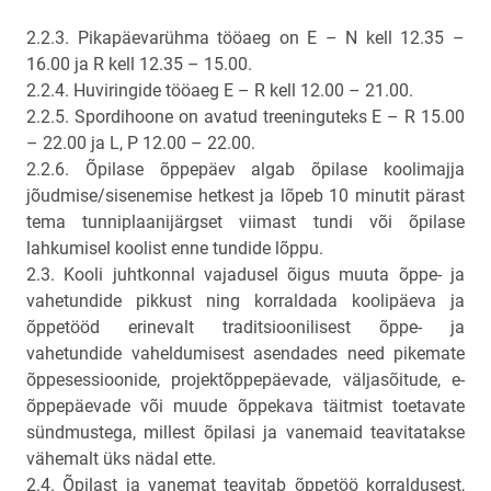
2.2.3. Pikapäevarühma tööaeg on E – N kell 12.35 –
16.00 ja R kell 12.35 – 15.00.
2.2.4. Huviringide tööaeg E – R kell 12.00 – 21.00.
2.2.5. Spordihoone on avatud treeninguteks E – R 15.00
– 22.00 ja L, P 12.00 – 22.00.
2.2.6. Õpilase õppepäev algab õpilase koolimajja
jõudmise/sisenemise hetkest ja lõpeb 10 minutit pärast
tema tunniplaanijärgset viimast tundi või õpilase
lahkumisel koolist enne tundide lõppu.
2.3. Kooli juhtkonnal vajadusel õigus muuta õppe- ja
vahetundide pikkust ning korraldada koolipäeva ja
õppetööd erinevalt traditsioonilisest õppe- ja
vahetundide vaheldumisest asendades need pikemate
õppesessioonide, projektõppepäevade, väljasõitude, e-
õppepäevade või muude õppekava täitmist toetavate
sündmustega, millest õpilasi ja vanemaid teavitatakse
vähemalt üks nädal ette.
2.4. Õpilast ja vanemat teavitab õppetöö korraldusest,