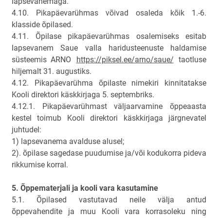
lapsevanemaga.
4.10. Pikapäevarühmas võivad osaleda kõik 1.-6.
klasside õpilased.
4.11. Õpilase pikapäevarühmas osalemiseks esitab
lapsevanem Saue valla haridusteenuste haldamise
süsteemis ARNO
https://piksel.ee/arno/saue/
taotluse
hiljemalt 31. augustiks.
4.12. Pikapäevarühma õpilaste nimekiri kinnitatakse
Kooli direktori käskkirjaga 5. septembriks.
4.12.1. Pikapäevarühmast väljaarvamine õppeaasta
kestel toimub Kooli direktori käskkirjaga järgnevatel
juhtudel:
1) lapsevanema avalduse alusel;
2). õpilase sagedase puudumise ja/või kodukorra pideva
rikkumise korral.
5. Õppematerjali ja kooli vara kasutamine
5.1. Õpilased vastutavad neile välja antud
õppevahendite ja muu Kooli vara korrasoleku ning