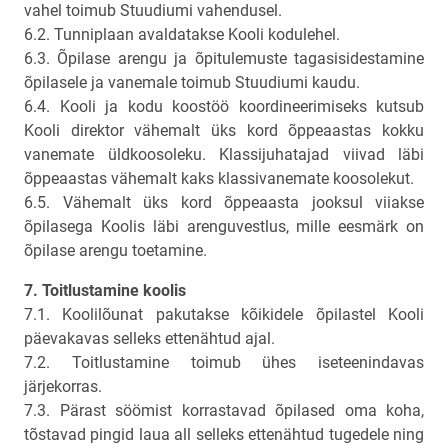
vahel toimub Stuudiumi vahendusel.
6.2. Tunniplaan avaldatakse Kooli kodulehel.
6.3. Õpilase arengu ja õpitulemuste tagasisidestamine
õpilasele ja vanemale toimub Stuudiumi kaudu.
6.4. Kooli ja kodu koostöö koordineerimiseks kutsub
Kooli direktor vähemalt üks kord õppeaastas kokku
vanemate üldkoosoleku. Klassijuhatajad viivad läbi
õppeaastas vähemalt kaks klassivanemate koosolekut.
6.5. Vähemalt üks kord õppeaasta jooksul viiakse
õpilasega Koolis läbi arenguvestlus, mille eesmärk on
õpilase arengu toetamine.
7. Toitlustamine koolis
7.1. Koolilõunat pakutakse kõikidele õpilastel Kooli
päevakavas selleks ettenähtud ajal.
7.2. Toitlustamine toimub ühes iseteenindavas
järjekorras.
7.3. Pärast söömist korrastavad õpilased oma koha,
tõstavad pingid laua all selleks ettenähtud tugedele ning