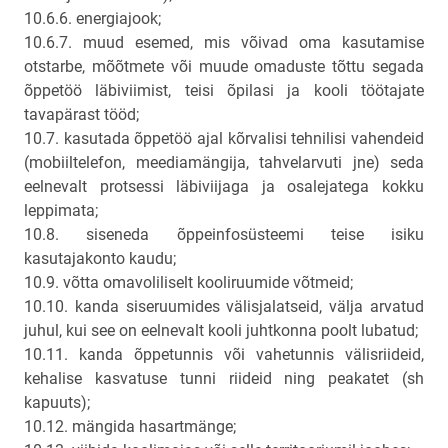
10.6.6. energiajook;
10.6.7. muud esemed, mis võivad oma kasutamise
otstarbe, mõõtmete või muude omaduste tõttu segada
õppetöö läbiviimist, teisi õpilasi ja kooli töötajate
tavapärast tööd;
10.7. kasutada õppetöö ajal kõrvalisi tehnilisi vahendeid
(mobiiltelefon, meediamängija, tahvelarvuti jne) seda
eelnevalt protsessi läbiviijaga ja osalejatega kokku
leppimata;
10.8. siseneda õppeinfosüsteemi teise isiku
kasutajakonto kaudu;
10.9. võtta omavoliliselt kooliruumide võtmeid;
10.10. kanda siseruumides välisjalatseid, välja arvatud
juhul, kui see on eelnevalt kooli juhtkonna poolt lubatud;
10.11. kanda õppetunnis või vahetunnis välisriideid,
kehalise kasvatuse tunni riideid ning peakatet (sh
kapuuts);
10.12. mängida hasartmänge;