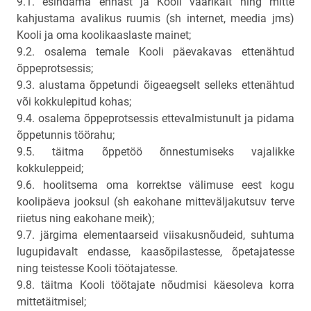
9.1. esindama ennast ja Kooli väärikalt ning mitte
kahjustama avalikus ruumis (sh internet, meedia jms)
Kooli ja oma koolikaaslaste mainet;
9.2. osalema temale Kooli päevakavas ettenähtud
õppeprotsessis;
9.3. alustama õppetundi õigeaegselt selleks ettenähtud
või kokkulepitud kohas;
9.4. osalema õppeprotsessis ettevalmistunult ja pidama
õppetunnis töörahu;
9.5. täitma õppetöö õnnestumiseks vajalikke
kokkuleppeid;
9.6. hoolitsema oma korrektse välimuse eest kogu
koolipäeva jooksul (sh eakohane mitteväljakutsuv terve
riietus ning eakohane meik);
9.7. järgima elementaarseid viisakusnõudeid, suhtuma
lugupidavalt endasse, kaasõpilastesse, õpetajatesse
ning teistesse Kooli töötajatesse.
9.8. täitma Kooli töötajate nõudmisi käesoleva korra
mittetäitmisel;