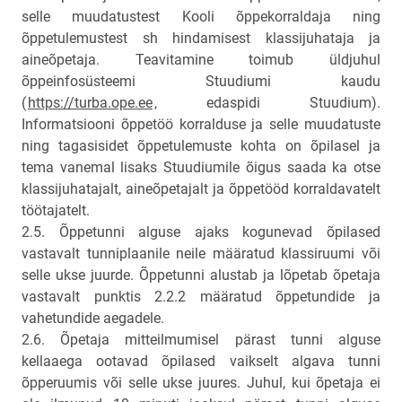
selle muudatustest Kooli õppekorraldaja ning
õppetulemustest sh hindamisest klassijuhataja ja
aineõpetaja. Teavitamine toimub üldjuhul
õppeinfosüsteemi Stuudiumi kaudu
(
https://turba.ope.ee
, edaspidi Stuudium).
Informatsiooni õppetöö korralduse ja selle muudatuste
ning tagasisidet õppetulemuste kohta on õpilasel ja
tema vanemal lisaks Stuudiumile õigus saada ka otse
klassijuhatajalt, aineõpetajalt ja õppetööd korraldavatelt
töötajatelt.
2.5. Õppetunni alguse ajaks kogunevad õpilased
vastavalt tunniplaanile neile määratud klassiruumi või
selle ukse juurde. Õppetunni alustab ja lõpetab õpetaja
vastavalt punktis 2.2.2 määratud õppetundide ja
vahetundide aegadele.
2.6. Õpetaja mitteilmumisel pärast tunni alguse
kellaaega ootavad õpilased vaikselt algava tunni
õpperuumis või selle ukse juures. Juhul, kui õpetaja ei