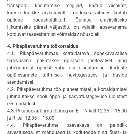
transpordi kasutamise reegleid, käitub viisakalt,
kaaskodanikke arvestavalt. Looduses viibides käitub
õpilane loodushoidlikult. Õpilase eraviisiliseks
liikumiseks pärast väljasõitu on vajalik lapsevanema
korduvat taasesitamist võimaldav nõusolek.
4. Pikapäevarühma töökorraldus
4.1. Pikapäevarühmas korraldatava õppekavavälise
tegevusena pakutakse õpilasele järelevalvet ning
juhendamist õppest vaba aja sisustamisel, koduste
õpiülesannete täitmisel, huvitegevuses ja huvide
arendamisel.
4.2. Pikapäevarühma töö planeerimisel ja korraldamisel
juhindutakse Kooli õppe- ja kasvatustegevuse üldistest
eesmärkidest.
4.3. Pikapäevarühma tööaeg on E – N kell 12.35 – 16.00
ja R kell 12.35 – 15.00.
4.4. Pikapäevarühma päevakava on paindlik
arvestusega, et mänguaeg ja kodutööde ning õues- ja