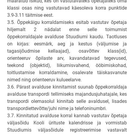
määratud isikud, kes on vastutavateks õpetajateks oma
klassi osas ning vastutavad käesoleva korra punktide
3.9-3.11 täitmise eest.
3.5. Õppekäigu korraldamiseks esitab vastutav õpetaja
hiljemalt 2 nädalat enne selle toimumist
õppekorraldajale avalduse Stuudiumi kaudu. Taotluses
on kirjas: eesmärk, aeg ja kestus (väljumise ja
tagasijõudmise kellaajad), osavõttev klass(id),
orienteeruv õpilaste arv, kavandatavad tegevused,
teekond (objektid), liikumisvahend, ööbimiskohad,
toitlustamise korraldamine, osalevate täiskasvanute
nimed ning orienteeruv kulueelarve.
3.6. Pärast avalduse kinnitamist suunab õppekorraldaja
avalduse transpordi tellimiseks majandusjuhatajale, kes
transpordi olemasolul kinnitab selle avaldusel, lisades
transpordiettevõtte/juhi nime ja telefoninumbri.
3.7. Kinnitatud avalduse korral kannab vastutav õpetaja
väljasõidu Kooli ürituste kalendrisse ja vormistab
Stuudiumis väljasõidule registreerimise vastavalt