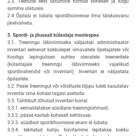
2.3. Teenuse eest tasumine toimub koheselt ja kogu
summa ulatuses.
2.4 Õpilasi ei lubata spordihoonesse ilma täiskasvanu
järelvalveta.
3. Spordi- ja jõusaali külastaja meelespea
3.1. Treeningu läbiviimiseks väljastab administraator
inventari eelnevat kokkulepet omavatele õpetajatele või
Kooliga lepingulises suhtes olevatele treeneritele
(külastajale treeningu läbiviimiseks vajalikud
spordivahendid või inventari). Inventari ei väljastata
õpilastele.
3.2. Peale treeningut või võistluste lõppu tuleb kasutatav
inventar oma kohale tagasi asetada.
3.3. Tahtlikult lõhutud inventari korral:
3.3.1. eemaldatakse süüdlane treeningrühmast;
3.3.2. pääse kaotab koheselt kehtivuse;
3.3.3. süüdlast spordihoonesse enam ei lubata;
3.3.4. tekitatud kahju hüvitamine lepitakse kokku