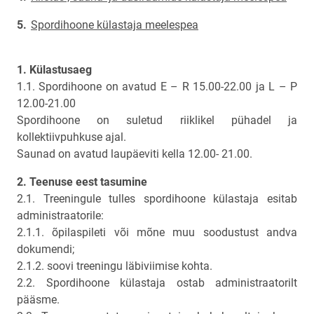
Spordihoone külastaja meelespea
1. Külastusaeg
1.1. Spordihoone on avatud E – R 15.00-22.00 ja L – P
12.00-21.00
Spordihoone on suletud riiklikel pühadel ja
kollektiivpuhkuse ajal.
Saunad on avatud laupäeviti kella 12.00- 21.00.
2. Teenuse eest tasumine
2.1. Treeningule tulles spordihoone külastaja esitab
administraatorile:
2.1.1. õpilaspileti või mõne muu soodustust andva
dokumendi;
2.1.2. soovi treeningu läbiviimise kohta.
2.2. Spordihoone külastaja ostab administraatorilt
pääsme.