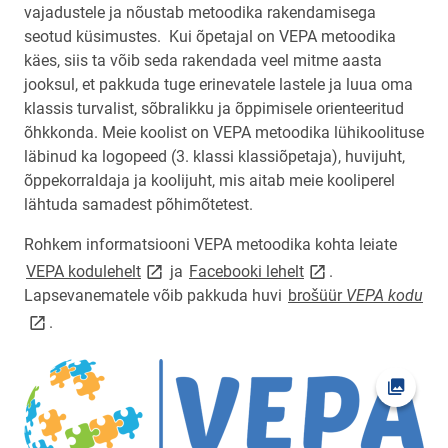
vajadustele ja nõustab metoodika rakendamisega
seotud küsimustes. Kui õpetajal on VEPA metoodika
käes, siis ta võib seda rakendada veel mitme aasta
jooksul, et pakkuda tuge erinevatele lastele ja luua oma
klassis turvalist, sõbralikku ja õppimisele orienteeritud
õhkkonda. Meie koolist on VEPA metoodika lühikoolituse
läbinud ka logopeed (3. klassi klassiõpetaja), huvijuht,
õppekorraldaja ja koolijuht, mis aitab meie kooliperel
lähtuda samadest põhimõtetest.
Rohkem informatsiooni VEPA metoodika kohta leiate
link opens on new page
link opens on new p
VEPA kodulehelt
ja
Facebooki lehelt
.
lin
Lapsevanematele võib pakkuda huvi
brošüür
VEPA kodu
.
Ava fot