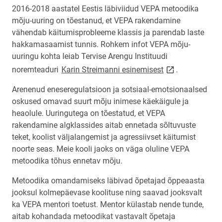
2016-2018 aastatel Eestis läbiviidud VEPA metoodika
mõju-uuring on tõestanud, et VEPA rakendamine
vähendab käitumisprobleeme klassis ja parendab laste
hakkamasaamist tunnis. Rohkem infot VEPA mõju-
uuringu kohta leiab Tervise Arengu Instituudi
link opens on n
noremteaduri
Karin Streimanni esinemisest
.
Arenenud eneseregulatsioon ja sotsiaal-emotsionaalsed
oskused omavad suurt mõju inimese käekäigule ja
heaolule. Uuringutega on tõestatud, et VEPA
rakendamine algklassides aitab ennetada sõltuvuste
teket, koolist väljalangemist ja agressiivset käitumist
noorte seas. Meie kooli jaoks on väga oluline VEPA
metoodika tõhus ennetav mõju.
Metoodika omandamiseks läbivad õpetajad õppeaasta
jooksul kolmepäevase koolituse ning saavad jooksvalt
ka VEPA mentori toetust. Mentor külastab nende tunde,
aitab kohandada metoodikat vastavalt õpetaja