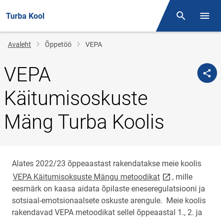
Turba Kool
Otsing
Menüü
Jälglink
Avaleht
Õppetöö
VEPA
VEPA
Käitumisoskuste
Mäng Turba Koolis
Alates 2022/23 õppeaastast rakendatakse meie koolis
link opens on ne
VEPA Käitumisoksuste Mängu metoodikat
, mille
eesmärk on kaasa aidata õpilaste eneseregulatsiooni ja
sotsiaal-emotsionaalsete oskuste arengule. Meie koolis
rakendavad VEPA metoodikat sellel õppeaastal 1., 2. ja