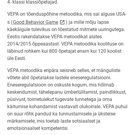
4. klassi klassiõpetajad.
VEPA on tõenduspõhine metoodika, mis sai alguse USA-
link opens on new page
s (
Good Behavior Game
) ja mille mõju lapse
käekäigule tulevikus on tõestatud mitmete uuringutega.
Eestis rakendatakse VEPA metoodikat alates
2014/2015.õppeaastast. VEPA metoodika koolituse on
läbinud rohkem kui 800 õpetajat enam kui 120 koolist
üle Eesti.
VEPA metoodika eripära seisneb selles, et mänguliste
võtete abil õpetatakse lastele eneseregulatsiooni.
Eneseregulatsioon on oskuste kogum, mis hõlmab
keskendumist, tähelepanu ümberlülitamist, paindlikkust,
püsivust, toimetulekut tugevate tunnetega ja oma
käitumise kohandamist vastavalt olukorrale. VEPA puhul
on suur rõhk pandud ka tunnustamisele ja üksteise
märkamisele, mis toetab laste sotsiaalset ja
emotsionaalset kompetentsi.