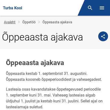
Turba Kool
Otsing
Menüü
Jälglink
Avaleht
Õppetöö
Õppeaasta ajakava
Õppeaasta ajakava
Õppeaasta ajakava
Õppeaasta kestab 1. septembrist 31. augustini.
Õppeaasta koosneb õppeperioodidest ja vaheaegadest.
Lasteaia osas kavandatakse õppetegevused perioodile
1. september kuni 31. mai. Vaheaeg lasteaias algab
üldjuhul 1. juulist ja kestab kuni 31. juulini. Sellel ajal on
lasteaiamaja suletud.