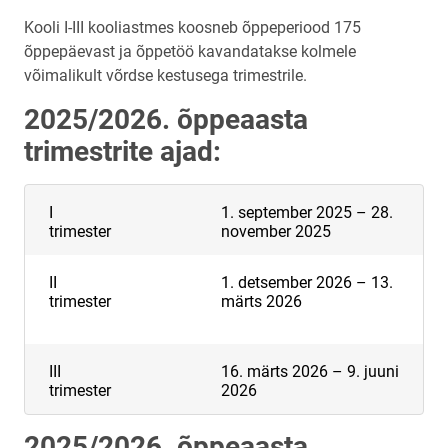
Kooli I-III kooliastmes koosneb õppeperiood 175
õppepäevast ja õppetöö kavandatakse kolmele
võimalikult võrdse kestusega trimestrile.
2025/2026. õppeaasta
trimestrite ajad:
I
1. september 2025 – 28.
trimester
november 2025
II
1. detsember 2026 – 13.
trimester
märts 2026
III
16. märts 2026 – 9. juuni
trimester
2026
2025/2026. õppeaasta