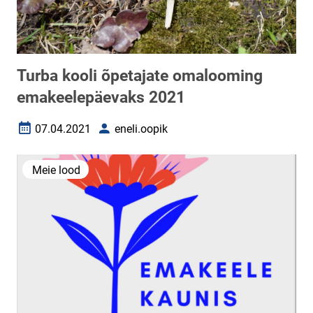
Turba kooli õpetajate omalooming
emakeelepäevaks 2021
07.04.2021
eneli.oopik
Loomise kuupäev
Autor
Meie lood