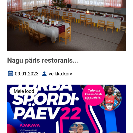
Nagu päris restoranis...
09.01.2023
veikko.korv
Loomise kuupäev
Autor
Meie lood