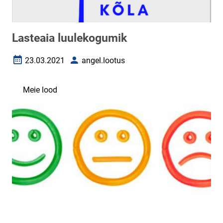
Lasteaia luulekogumik
23.03.2021
angel.lootus
Loomise kuupäev
Autor
Meie lood