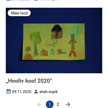
Loomise kuupäev
Autor
Meie lood
„Hooliv kool 2020“
09.11.2020
eneli.oopik
Loomise kuupäev
Autor
Lehekülgjaotus
1
2
Eelmine lehekülg
Järgmine lehekülg
Praegune
Veebileht