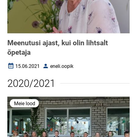
Meenutusi ajast, kui olin lihtsalt
õpetaja
15.06.2021
eneli.oopik
Loomise kuupäev
Autor
2020/2021
Meie lood