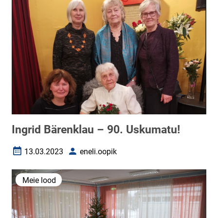
Ingrid Bärenklau – 90. Uskumatu!
13.03.2023
eneli.oopik
Loomise kuupäev
Autor
Meie lood