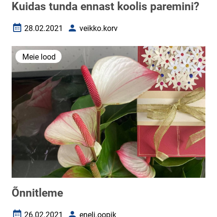
Kuidas tunda ennast koolis paremini?
28.02.2021
veikko.korv
Loomise kuupäev
Autor
Meie lood
Õnnitleme
26.02.2021
eneli.oopik