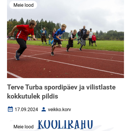
Meie lood
Terve Turba spordipäev ja vilistlaste
kokkutulek pildis
17.09.2024
veikko.korv
Loomise kuupäev
Autor
Meie lood