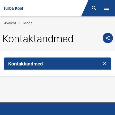
Turba Kool
Otsing
Menüü
Jälglink
Avaleht
Modal
Kontaktandmed
Kontaktandmed
Sulge 