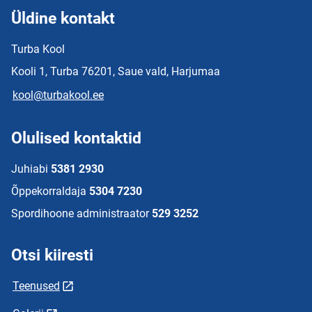
Üldine kontakt
Turba Kool
Kooli 1, Turba 76201, Saue vald, Harjumaa
kool@turbakool.ee
Olulised kontaktid
Juhiabi
5381 2930
Õppekorraldaja
5304 7230
Spordihoone administraator
529 3252
Otsi kiiresti
Teenused