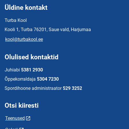
Üldine kontakt
Turba Kool
Kooli 1, Turba 76201, Saue vald, Harjumaa
kool@turbakool.ee
Olulised kontaktid
Juhiabi
5381 2930
Õppekorraldaja
5304 7230
Spordihoone administraator
529 3252
Otsi kiiresti
Teenused