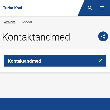
Turba Kool
Otsing
Menüü
Jälglink
Avaleht
Modal
Kontaktandmed
Kontaktandmed
Sulge 