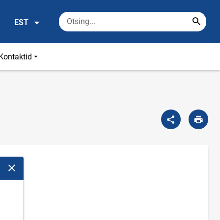
EST
Kontaktid
Sulge modaalaken