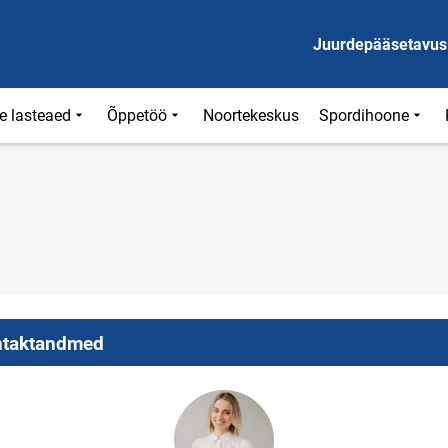
Juurdepääsetavus
e lasteaed
Õppetöö
Noortekeskus
Spordihoone
taktandmed