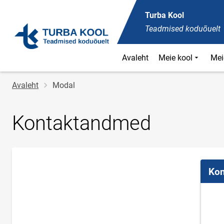
Turba Kool
Teadmised koduõuelt
Avaleht
Meie kool
Mei
Jälglink
Avaleht
Modal
Kontaktandmed
Kon