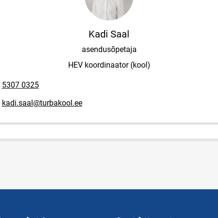
Kadi Saal
asendusõpetaja
HEV koordinaator (kool)
lefoninumber
5307 0325
posti aadress
kadi.saal@turbakool.ee