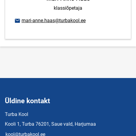
klassiõpetaja
E-posti aadress
mari-anne.haas@turbakool.ee
Üldine kontakt
Turba Kool
Kooli 1, Turba 76201, Saue vald, Harjumaa
kool@turbakool.ee