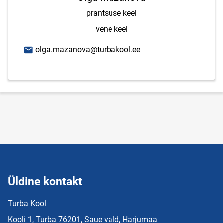
prantsuse keel
vene keel
E-posti aadress
olga.mazanova@turbakool.ee
Üldine kontakt
Turba Kool
Kooli 1, Turba 76201, Saue vald, Harjumaa