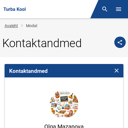
Turba Kool
Otsing
Menüü
Jälglink
Avaleht
Modal
Kontaktandmed
Kontaktandmed
Sulge 
Olga Mazanova