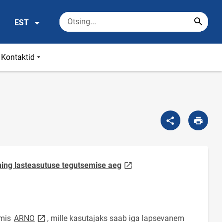
EST
Kontaktid
link opens on new page
 ning lasteasutuse tegutsemise aeg
link opens on new page
emis
ARNO
, mille kasutajaks saab iga lapsevanem