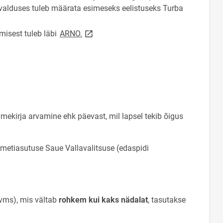
. Avalduses tuleb määrata esimeseks eelistuseks Turba
link opens on new page
misest tuleb läbi
ARNO.
ekirja arvamine ehk päevast, mil lapsel tekib õigus
metiasutuse Saue Vallavalitsuse (edaspidi
 vms), mis vältab
rohkem kui kaks nädalat
, tasutakse