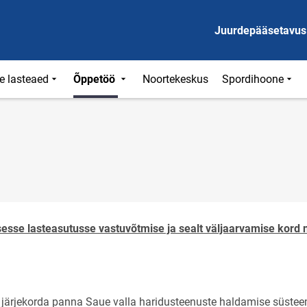
Juurdepääsetavus
e lasteaed
Õppetöö
Noortekeskus
Spordihoone
d
sesse lasteasutusse vastuvõtmise ja sealt väljaarvamise kord
 järjekorda panna Saue valla haridusteenuste haldamise süste