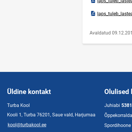
laps_tuleb_laste
Ava PDF-dokument
laps_tuleb_laste
Avaldatud 09.12.20
Üldine kontakt
Olulised 
Turba Kool
Juhiabi
5381
Kooli 1, Turba 76201, Saue vald, Harjumaa
Õppekorralda
kool@turbakool.ee
Spordihoone 