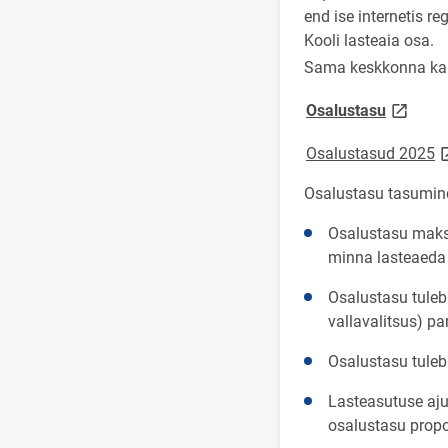
end ise internetis r
Kooli lasteaia osa.
Sama keskkonna kaud
link ope
Osalustasu
l
Osalustasud 2025
Osalustasu tasumin
Osalustasu maksm
minna lasteaeda 
Osalustasu tuleb
vallavalitsus) p
Osalustasu tuleb
Lasteasutuse aju
osalustasu propor