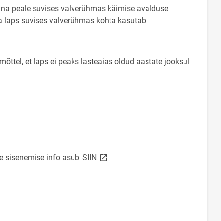
una peale suvises valverühmas käimise avalduse
va laps suvises valverühmas kohta kasutab.
õttel, et laps ei peaks lasteaias oldud aastate jooksul
link opens on new page
e sisenemise info asub
SIIN
.