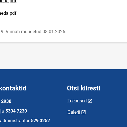
aeda.pdf
aeda.pdf
19.
Viimati muudetud 08.01.2026.
kontaktid
Otsi kiiresti
Teenused
 2930
ja
5304 7230
Galerii
administraator
529 3252