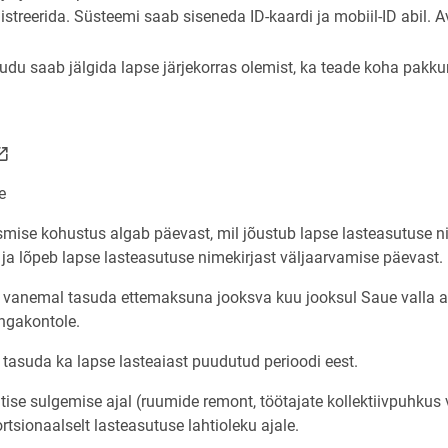
egistreerida. Süsteemi saab siseneda ID-kaardi ja mobiil-ID abil
u saab jälgida lapse järjekorras olemist, ka teade koha pakku
ns on new page
ink opens on new page
e
ise kohustus algab päevast, mil jõustub lapse lasteasutuse nim
ja lõpeb lapse lasteasutuse nimekirjast väljaarvamise päevast.
 vanemal tasuda ettemaksuna jooksva kuu jooksul Saue valla a
angakontole.
 tasuda ka lapse lasteaiast puudutud perioodi eest.
tise sulgemise ajal (ruumide remont, töötajate kollektiivpuhkus
tsionaalselt lasteasutuse lahtioleku ajale.