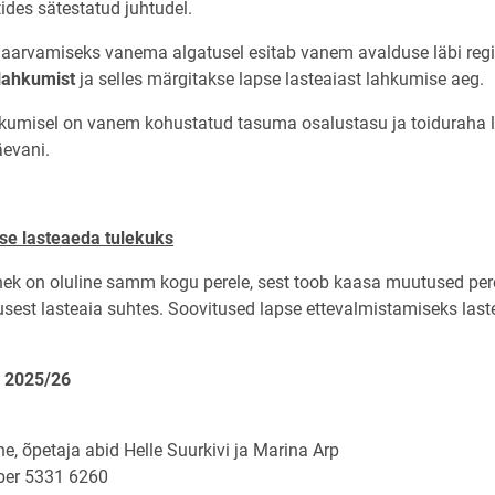
des sätestatud juhtudel.
jaarvamiseks vanema algatusel esitab vanem avalduse läbi registr
lahkumist
ja selles märgitakse lapse lasteaiast lahkumise aeg.
hkumisel on vanem kohustatud tasuma osalustasu ja toiduraha la
evani.
pse lasteaeda tulekuks
ek on oluline samm kogu perele, sest toob kaasa muutused per
tusest lasteaia suhtes. Soovitused lapse ettevalmistamiseks la
 2025/26
, õpetaja abid Helle Suurkivi ja Marina Arp
ber 5331 6260