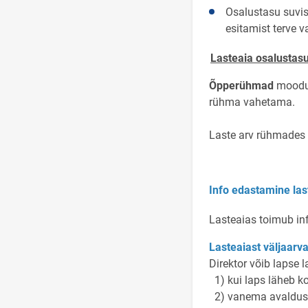
Osalustasu suvi
esitamist terve 
Lasteaia osalustas
Õpperühmad
moodust
rühma vahetama.
Laste arv rühmades 
Info edastamine las
Lasteaias toimub i
Lasteaiast väljaarv
Direktor võib lapse l
1) kui laps läheb ko
2) vanema avalduse a