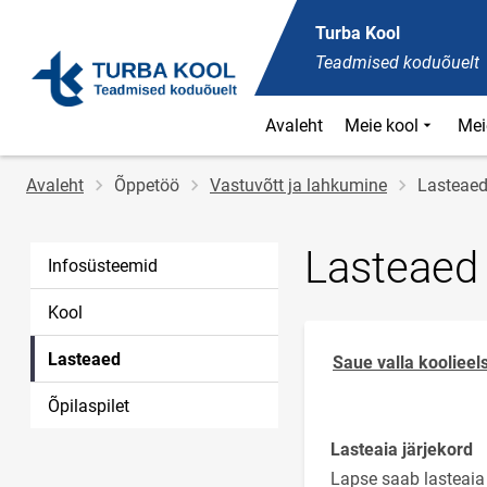
Turba Kool
Teadmised koduõuelt
Avaleht
Meie kool
Mei
Jälglink
Avaleht
Õppetöö
Vastuvõtt ja lahkumine
Lasteae
Lasteaed
Infosüsteemid
Kool
Lasteaed
Saue valla koolieel
Õpilaspilet
Lasteaia järjekord
Lapse saab lasteaia