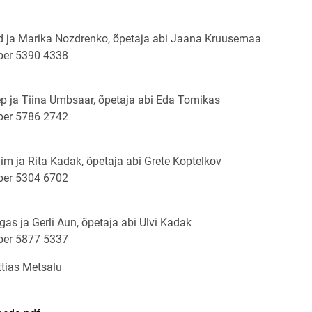
ld ja Marika Nozdrenko, õpetaja abi Jaana Kruusemaa
ber 5390 4338
ep ja Tiina Umbsaar, õpetaja abi Eda Tomikas
ber 5786 2742
m ja Rita Kadak, õpetaja abi Grete Koptelkov
ber 5304 6702
gas ja Gerli Aun, õpetaja abi Ulvi Kadak
ber
5877 5337
tias Metsalu