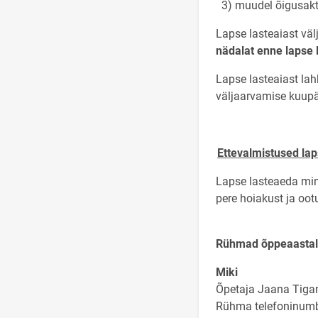
3) muudel õigusakti
Lapse lasteaiast väl
nädalat enne lapse 
Lapse lasteaiast la
väljaarvamise kuupä
Ettevalmistused la
Lapse lasteaeda min
pere hoiakust ja oo
Rühmad õppeaastal
Miki
Õpetaja Jaana Tigane
Rühma telefoninum