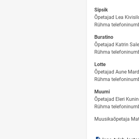
Sipsik
Õpetajad Lea Kivisi
Rühma telefoninum
Buratino
Õpetajad Katrin Sal
Rühma telefoninum
Lotte
Õpetajad Aune Mardi
Rühma telefoninum
Muumi
Õpetajad Eleri Kunin
Rühma telefoninum
Muusikaõpetaja Mat
Ava PDF-dokument