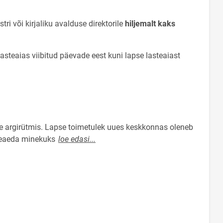
i või kirjaliku avalduse direktorile
hiljemalt kaks
steaias viibitud päevade eest kuni lapse lasteaiast
e argirütmis. Lapse toimetulek uues keskkonnas oleneb
steaeda minekuks
loe edasi...