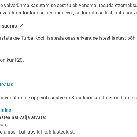
se valverühma kasutamise eest tuleb vanemal tasuda ettemaks
valverühma töötamise perioodi eest, sõltumata sellest, mitu päe
link opens on new page
u suurus
atakse Turba Kooli lasteaia osas erivanuselistest lastest põhim
on kuni 20.
teaias
nfo edastamine õppeinfosüsteemi Stuudium kaudu. Stuudiumiss
amine
asteaiast välja arvata:
oli;
lusel, kui laps lahkub lasteaiast;