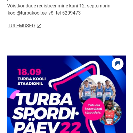
Võistkondade registreerimine kuni 12. septembrini
kool@turbakool.ee
või tel 5209473
link opens on new page
TULEMUSED
Ava fot