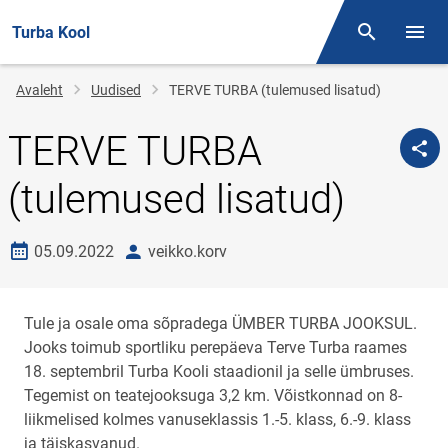
Turba Kool
Otsing
Menüü
Jälglink
Avaleht
Uudised
TERVE TURBA (tulemused lisatud)
TERVE TURBA
(tulemused lisatud)
Loomise kuupäev
autor
05.09.2022
veikko.korv
Tule ja osale oma sõpradega ÜMBER TURBA JOOKSUL.
Jooks toimub sportliku perepäeva Terve Turba raames
18. septembril Turba Kooli staadionil ja selle ümbruses.
Tegemist on teatejooksuga 3,2 km. Võistkonnad on 8-
liikmelised kolmes vanuseklassis 1.-5. klass, 6.-9. klass
ja täiskasvanud.