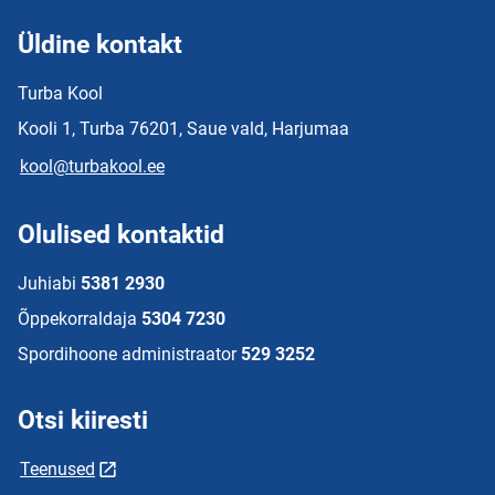
Üldine kontakt
Turba Kool
Kooli 1, Turba 76201, Saue vald, Harjumaa
kool@turbakool.ee
Olulised kontaktid
Juhiabi
5381 2930
Õppekorraldaja
5304 7230
Spordihoone administraator
529 3252
Otsi kiiresti
Teenused